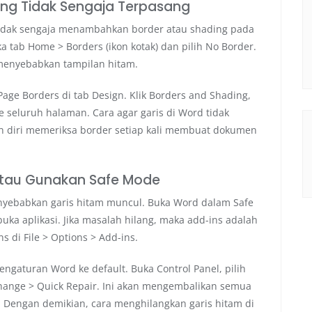
ang Tidak Sengaja Terpasang
tidak sengaja menambahkan border atau shading pada
a tab Home > Borders (ikon kotak) dan pilih No Border.
 menyebabkan tampilan hitam.
Page Borders di tab Design. Klik Borders and Shading,
ke seluruh halaman. Cara agar garis di Word tidak
n diri memeriksa border setiap kali membuat dokumen
 atau Gunakan Safe Mode
nyebabkan garis hitam muncul. Buka Word dalam Safe
a aplikasi. Jika masalah hilang, maka add-ins adalah
 di File > Options > Add-ins.
engaturan Word ke default. Buka Control Panel, pilih
h Change > Quick Repair. Ini akan mengembalikan semua
engan demikian, cara menghilangkan garis hitam di