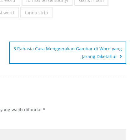
ct Word
format tersembunyi
Garis Hitam
si word
tanda strip
3 Rahasia Cara Menggerakan Gambar di Word yang
Jarang Diketahui
 yang wajib ditandai
*