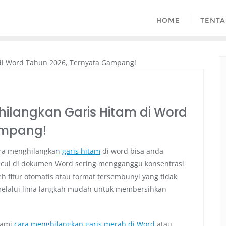
HOME
TENTA
hilangkan Garis Hitam di Word
ampang!
cara menghilangkan
garis hitam
di word bisa anda
ncul di dokumen Word sering mengganggu konsentrasi
eh fitur otomatis atau format tersembunyi yang tidak
 melalui lima langkah mudah untuk membersihkan
lami
cara menghilangkan garis merah di Word
atau