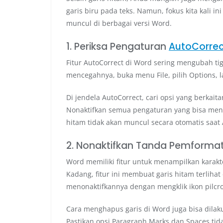
garis biru pada teks. Namun, fokus kita kali in
muncul di berbagai versi Word.
1. Periksa Pengaturan
AutoCorre
Fitur AutoCorrect di Word sering mengubah ti
mencegahnya, buka menu File, pilih Options, l
Di jendela AutoCorrect, cari opsi yang berkai
Nonaktifkan semua pengaturan yang bisa mengu
hitam tidak akan muncul secara otomatis saat
2. Nonaktifkan Tanda Pemforma
Word memiliki fitur untuk menampilkan karakte
Kadang, fitur ini membuat garis hitam terlihat
menonaktifkannya dengan mengklik ikon pilcro
Cara menghapus garis di Word juga bisa dilaku
Pastikan opsi Paragraph Marks dan Spaces ti