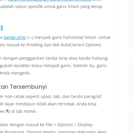
i adalah solusi spesifik untuk garis hitam yang kerap
ct
ga
tanda strip
(—) menjadi garis horizontal hitam. Untuk
alu masuk ke Proofing dan klik AutoCorrect Options.
tan dengan penggantian tanda strip atau tanda hubung.
bah karakter biasa menjadi garis. Setelah itu, garis
 Anda mengetik.
tan Tersembunyi
r non-cetak seperti spasi, tab, dan tanda paragraf.
 di layar meskipun tidak akan tercetak. Anda bisa
w (¶) di tab Home.
kan dengan masuk ke File > Options > Display.
dak dicentang. Dengan begitu, tampilan dokumen akan