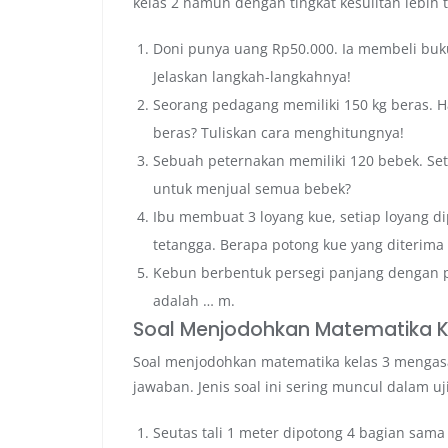
kelas 2 namun dengan tingkat kesulitan lebih t
Doni punya uang Rp50.000. Ia membeli buku
Jelaskan langkah-langkahnya!
Seorang pedagang memiliki 150 kg beras. Har
beras? Tuliskan cara menghitungnya!
Sebuah peternakan memiliki 120 bebek. Seti
untuk menjual semua bebek?
Ibu membuat 3 loyang kue, setiap loyang di
tetangga. Berapa potong kue yang diterima
Kebun berbentuk persegi panjang dengan pa
adalah … m.
Soal Menjodohkan Matematika K
Soal menjodohkan matematika kelas 3 meng
jawaban. Jenis soal ini sering muncul dalam uj
Seutas tali 1 meter dipotong 4 bagian sam