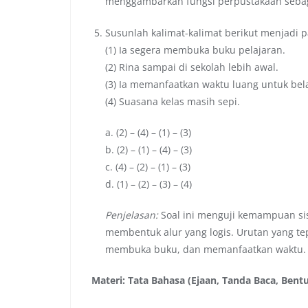
menggambarkan fungsi perpustakaan sebaga
Susunlah kalimat-kalimat berikut menjadi p
(1) Ia segera membuka buku pelajaran.
(2) Rina sampai di sekolah lebih awal.
(3) Ia memanfaatkan waktu luang untuk bela
(4) Suasana kelas masih sepi.
a. (2) – (4) – (1) – (3)
b. (2) – (1) – (4) – (3)
c. (4) – (2) – (1) – (3)
d. (1) – (2) – (3) – (4)
Penjelasan:
Soal ini menguji kemampuan si
membentuk alur yang logis. Urutan yang tep
membuka buku, dan memanfaatkan waktu.
Materi: Tata Bahasa (Ejaan, Tanda Baca, Bent