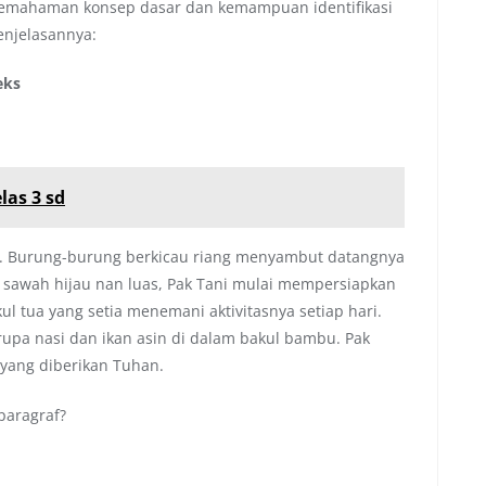
 pemahaman konsep dasar dan kemampuan identifikasi
enjelasannya:
eks
las 3 sd
mur. Burung-burung berkicau riang menyambut datangnya
ngi sawah hijau nan luas, Pak Tani mulai mempersiapkan
ul tua yang setia menemani aktivitasnya setiap hari.
rupa nasi dan ikan asin di dalam bakul bambu. Pak
 yang diberikan Tuhan.
paragraf?