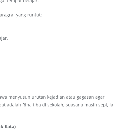
i tempat belajar.
aragraf yang runtut:
jar.
swa menyusun urutan kejadian atau gagasan agar
at adalah Rina tiba di sekolah, suasana masih sepi, ia
uk Kata)