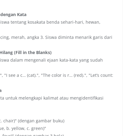
 dengan Kata
swa tentang kosakata benda sehari-hari, hewan,
cing, merah, angka 3. Siswa diminta menarik garis dari
lang (Fill in the Blanks)
iswa dalam mengenali ejaan kata-kata yang sudah
 "I see a c… (cat).", "The color is r… (red).", "Let’s count:
a
ta untuk melengkapi kalimat atau mengidentifikasi
, c. chair)" (dengan gambar buku)
lue, b. yellow, c. green)"
 c. four)" (dengan gambar 3 bola)