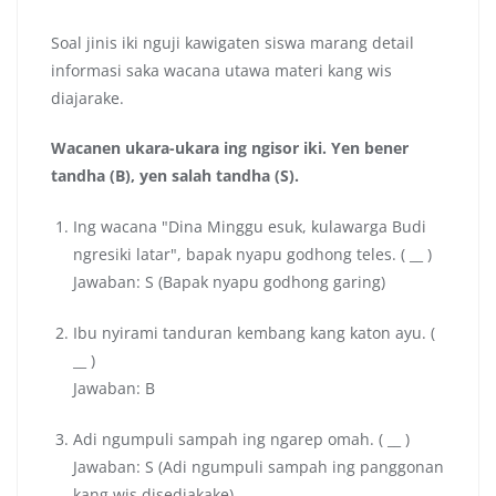
Soal jinis iki nguji kawigaten siswa marang detail
informasi saka wacana utawa materi kang wis
diajarake.
Wacanen ukara-ukara ing ngisor iki. Yen bener
tandha (B), yen salah tandha (S).
Ing wacana "Dina Minggu esuk, kulawarga Budi
ngresiki latar", bapak nyapu godhong teles. ( __ )
Jawaban: S (Bapak nyapu godhong garing)
Ibu nyirami tanduran kembang kang katon ayu. (
__ )
Jawaban: B
Adi ngumpuli sampah ing ngarep omah. ( __ )
Jawaban: S (Adi ngumpuli sampah ing panggonan
kang wis disediakake)