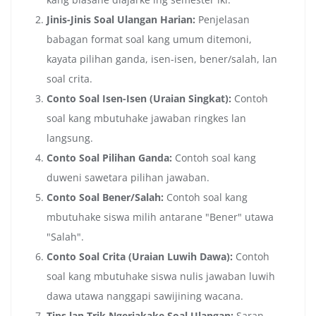
Jinis-Jinis Soal Ulangan Harian:
Penjelasan
babagan format soal kang umum ditemoni,
kayata pilihan ganda, isen-isen, bener/salah, lan
soal crita.
Conto Soal Isen-Isen (Uraian Singkat):
Contoh
soal kang mbutuhake jawaban ringkes lan
langsung.
Conto Soal Pilihan Ganda:
Contoh soal kang
duweni sawetara pilihan jawaban.
Conto Soal Bener/Salah:
Contoh soal kang
mbutuhake siswa milih antarane "Bener" utawa
"Salah".
Conto Soal Crita (Uraian Luwih Dawa):
Contoh
soal kang mbutuhake siswa nulis jawaban luwih
dawa utawa nanggapi sawijining wacana.
Tips lan Trik Ngerjakake Soal Ulangan:
Saran-