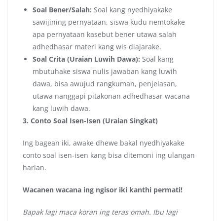
Soal Bener/Salah:
Soal kang nyedhiyakake
sawijining pernyataan, siswa kudu nemtokake
apa pernyataan kasebut bener utawa salah
adhedhasar materi kang wis diajarake.
Soal Crita (Uraian Luwih Dawa):
Soal kang
mbutuhake siswa nulis jawaban kang luwih
dawa, bisa awujud rangkuman, penjelasan,
utawa nanggapi pitakonan adhedhasar wacana
kang luwih dawa.
3. Conto Soal Isen-Isen (Uraian Singkat)
Ing bagean iki, awake dhewe bakal nyedhiyakake
conto soal isen-isen kang bisa ditemoni ing ulangan
harian.
Wacanen wacana ing ngisor iki kanthi permati!
Bapak lagi maca koran ing teras omah. Ibu lagi