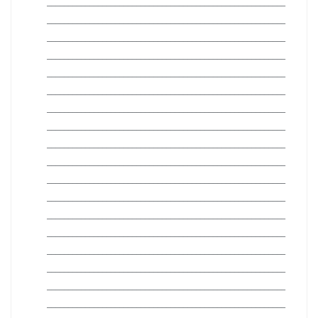
________________________________________________________
________________________________________________________
________________________________________________________
________________________________________________________
________________________________________________________
________________________________________________________
________________________________________________________
________________________________________________________
________________________________________________________
________________________________________________________
________________________________________________________
________________________________________________________
________________________________________________________
________________________________________________________
________________________________________________________
________________________________________________________
________________________________________________________
________________________________________________________