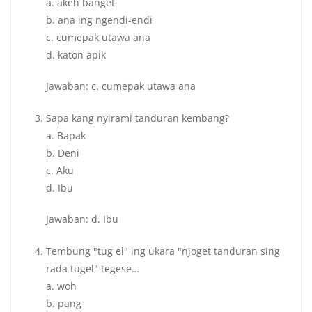
a. akeh banget
b. ana ing ngendi-endi
c. cumepak utawa ana
d. katon apik
Jawaban: c. cumepak utawa ana
Sapa kang nyirami tanduran kembang?
a. Bapak
b. Deni
c. Aku
d. Ibu
Jawaban: d. Ibu
Tembung "tug el" ing ukara "njoget tanduran sing
rada tugel" tegese…
a. woh
b. pang