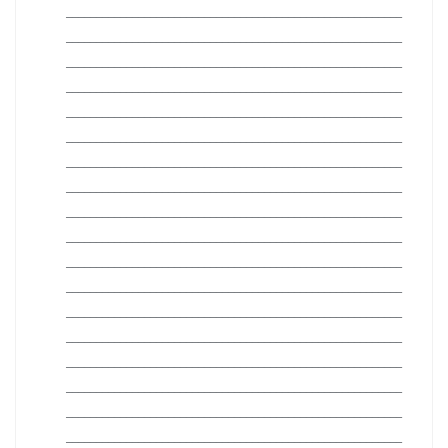
________________________________________________________
________________________________________________________
________________________________________________________
________________________________________________________
________________________________________________________
________________________________________________________
________________________________________________________
________________________________________________________
________________________________________________________
________________________________________________________
________________________________________________________
________________________________________________________
________________________________________________________
________________________________________________________
________________________________________________________
________________________________________________________
________________________________________________________
________________________________________________________