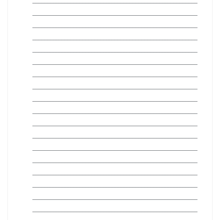
________________________________________________________
________________________________________________________
________________________________________________________
________________________________________________________
________________________________________________________
________________________________________________________
________________________________________________________
________________________________________________________
________________________________________________________
________________________________________________________
________________________________________________________
________________________________________________________
________________________________________________________
________________________________________________________
________________________________________________________
________________________________________________________
________________________________________________________