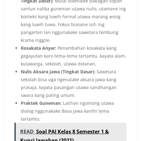
Tingkat Dasar):
Mulai dikenalke babagan sopan
santun nalika guneman utawa nulis, utamane ing
konteks kang luwih formal utawa marang wong
kang luwih tuwa. Fokus biasane isih ing
pangerten lan nggunakake sawetara tembung
krama inggile.
Kosakata Anyar:
Penambahan kosakata kang
gegayutan karo tema-tema tartamtu, kayata alam,
kulawarga, sekolah, utawa dolanan.
Nulis Aksara Jawa (Tingkat Dasar):
Sawetara
sekolah bisa uga ngenalake aksara Jawa kang
prasaja, kayata pasangan utawa sandhangan
swara kang paling umum.
Praktek Guneman:
Latihan ngomong utawa
dialog nggunakake Basa Jawa kanthi tema
tartamtu.
READ
Soal PAI Kelas 8 Semester 1 &
Kunci Jawaban (2021)