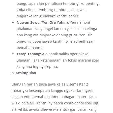
pangucapan lan penulisan tembung iku penting.
Coba elinga tembung-tembung kang wis
diajarake lan gunakake kanthi bener.
Nuwun Sewu (Yen Ora Yakin):
Yen nemoni
pitakonan kang angel lan ora yakin, coba elinga
apa kang wis diajarake dening guru. Yen isih
bingung, coba jawab kanthi logis adhedhasar
pemahamanmu.
Tetep Tenang:
Aja panik nalika ngerjakake
ulangan. Jaga ketenangan lan fokus marang soal
kang ana ing ngarepmu.
8. Kesimpulan
Ulangan harian Basa Jawa kelas 3 semester 2
minangka kesempatan kanggo ngukur lan ngerti
sejauh endi pemahamanmu babagan materi kang
wis dipelajari. Kanthi nyinaoni conto-conto soal ing
artikel iki, awake dhewe wis entuk gambaran kang