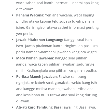
waca saben soal kanthi permati. Pahami apa kang
ditakokake.
Pahami Wacana:
Yen ana wacana, waca kaping
pindho utawa kaping telu supaya luwih paham
isine. Garis ngisor utawa cathet informasi penting
yen perlu.
Jawab Pitakonan Langsung:
Kanggo soal isen-
isen, jawab pitakonan kanthi ringkes lan pas. Ora
perlu nambah-nambahi jawaban kang ora wigati.
Maca Pilihan Jawaban:
Kanggo soal pilihan
ganda, waca kabeh pilihan jawaban sadurunge
milih. Kadhangkala ana pilihan kang meh padha.
Periksa Maneh Jawaban:
Sawise rampung
ngerjakake kabeh soal, gunakake wektu kang isih
ana kanggo mriksa maneh jawaban. Priksa apa
ana kesalahan nulis utawa ana soal kang durung
dijawab.
Ati-ati karo Tembung Basa Jawa:
Ing Basa Jawa,