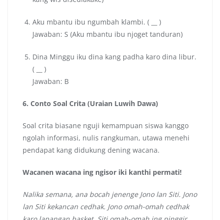
Aku mbantu ibu ngumbah klambi. ( __ )
Jawaban: S (Aku mbantu ibu njoget tanduran)
Dina Minggu iku dina kang padha karo dina libur.
( __ )
Jawaban: B
6. Conto Soal Crita (Uraian Luwih Dawa)
Soal crita biasane nguji kemampuan siswa kanggo
ngolah informasi, nulis rangkuman, utawa menehi
pendapat kang didukung dening wacana.
Wacanen wacana ing ngisor iki kanthi permati!
Nalika semana, ana bocah jenenge Jono lan Siti. Jono
lan Siti kekancan cedhak. Jono omah-omah cedhak
karo lapangan basket. Siti omah-omah ing pinggir