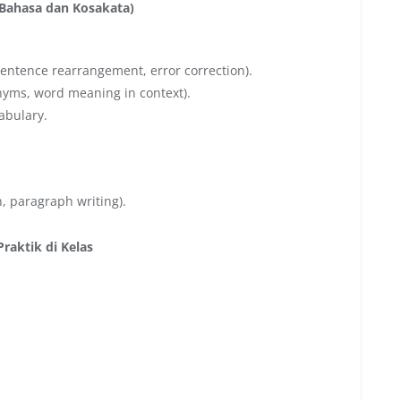
 Bahasa dan Kosakata)
 sentence rearrangement, error correction).
nyms, word meaning in context).
abulary.
, paragraph writing).
Praktik di Kelas