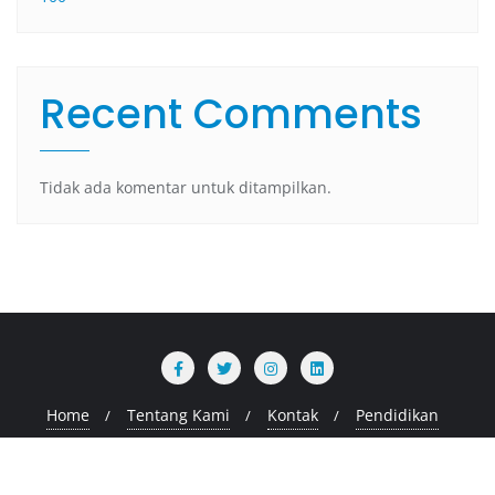
Recent Comments
Tidak ada komentar untuk ditampilkan.
Home
Tentang Kami
Kontak
Pendidikan
Copyright ©2026 stihpb.ac.id . All rights reserved.
Powered by
WordPress
&
Designed by
Bizberg Themes