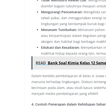
Tidak Memburu Hewan Liar:
Menghindar
diambil bagian tubuhnya maupun untuk d
Mengurangi Pencemaran:
Mengelola sam
sekali pakai, dan menggunakan energi 
lingkungan yang berdampak buruk bagi 
Menanam Tumbuhan:
Menanam pohon di
atau berpartisipasi dalam kegiatan pe
oksigen dan habitat bagi berbagai makh
Edukasi dan Kesadaran:
Menyebarkan inf
makhluk hidup kepada orang lain, terma
READ
Bank Soal Kimia Kelas 12 Sem
Dalam konteks pembelajaran di kelas 4, siswa d
manusia terhadap lingkungan. Diskusi tentan
kecintaan pada alam, atau studi kasus seder
menjadi media pembelajaran yang efektif.
4. Contoh Penerapan dalam Kehidupan Sehari