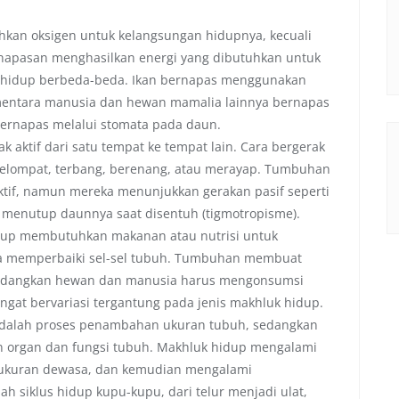
an oksigen untuk kelangsungan hidupnya, kecuali
ernapasan menghasilkan energi yang dibutuhkan untuk
uk hidup berbeda-beda. Ikan bernapas menggunakan
mentara manusia dan hewan mamalia lainnya bernapas
rnapas melalui stomata pada daun.
aktif dari satu tempat ke tempat lain. Cara bergerak
 melompat, terbang, berenang, atau merayap. Tumbuhan
tif, namun mereka menunjukkan gerakan pasif seperti
 menutup daunnya saat disentuh (tigmotropisme).
up membutuhkan makanan atau nutrisi untuk
 memperbaiki sel-sel tubuh. Tumbuhan membuat
, sedangkan hewan dan manusia harus mengonsumsi
angat bervariasi tergantung pada jenis makhluk hidup.
alah proses penambahan ukuran tubuh, sedangkan
 organ dan fungsi tubuh. Makhluk hidup mengalami
 ukuran dewasa, dan kemudian mengalami
h siklus hidup kupu-kupu, dari telur menjadi ulat,