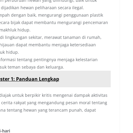
i perburuan hewan yang dilindungi, baik untuk
ijadikan hewan peliharaan secara ilegal.
pah dengan baik, mengurangi penggunaan plastik
secara bijak dapat membantu mengurangi pencemaran
makhluk hidup.
 lingkungan sekitar, merawat tanaman di rumah,
nghijauan dapat membantu menjaga ketersediaan
luk hidup.
ormasi tentang pentingnya menjaga kelestarian
suk teman sebaya dan keluarga.
ester 1: Panduan Lengkap
iajak untuk berpikir kritis mengenai dampak aktivitas
g cerita rakyat yang mengandung pesan moral tentang
hana tentang hewan yang terancam punah, dapat
-hari