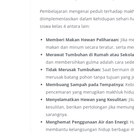
Pembelajaran mengenai peduli terhadap makhlu
diimplementasikan dalam kehidupan sehari-ha
siswa kelas 4 antara lain:
Memberi Makan Hewan Peliharaan:
Jika m
makan dan minum secara teratur, serta me
Merawat Tumbuhan di Rumah atau Sekola
dan membersihkan gulma adalah cara sed
Tidak Merusak Tumbuhan:
Saat bermain di
merusak batang pohon tanpa tujuan yang je
Membuang Sampah pada Tempatnya:
Kebi
pencemaran yang merugikan makhluk hidu
Menyelamatkan Hewan yang Kesulitan:
Jik
kesulitan, berikan pertolongan jika memun
sarangnya.
Menghemat Penggunaan Air dan Energi:
Ha
membantu kelangsungan hidup berbagai m