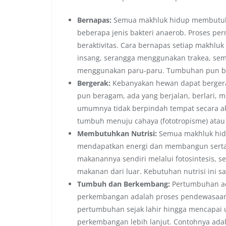
Bernapas:
Semua makhluk hidup membutuhk
beberapa jenis bakteri anaerob. Proses p
beraktivitas. Cara bernapas setiap makhl
insang, serangga menggunakan trakea, se
menggunakan paru-paru. Tumbuhan pun be
Bergerak:
Kebanyakan hewan dapat bergerak 
pun beragam, ada yang berjalan, berlari,
umumnya tidak berpindah tempat secara ak
tumbuh menuju cahaya (fototropisme) atau
Membutuhkan Nutrisi:
Semua makhluk hid
mendapatkan energi dan membangun serta
makanannya sendiri melalui fotosintesis
makanan dari luar. Kebutuhan nutrisi ini s
Tumbuh dan Berkembang:
Pertumbuhan ad
perkembangan adalah proses pendewasaan
pertumbuhan sejak lahir hingga mencapai
perkembangan lebih lanjut. Contohnya adala