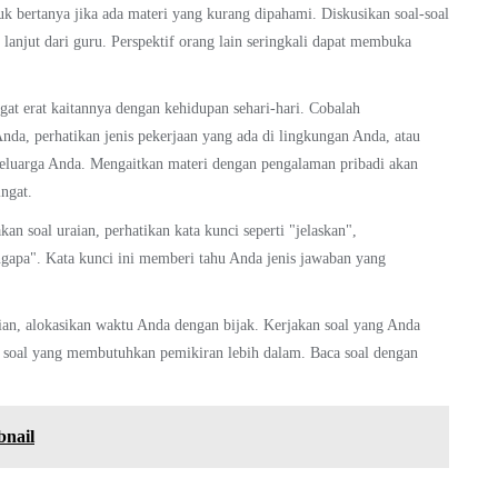
k bertanya jika ada materi yang kurang dipahami. Diskusikan soal-soal
h lanjut dari guru. Perspektif orang lain seringkali dapat membuka
at erat kaitannya dengan kehidupan sehari-hari. Cobalah
nda, perhatikan jenis pekerjaan yang ada di lingkungan Anda, atau
 keluarga Anda. Mengaitkan materi dengan pengalaman pribadi akan
ngat.
an soal uraian, perhatikan kata kunci seperti "jelaskan",
ngapa". Kata kunci ini memberi tahu Anda jenis jawaban yang
an, alokasikan waktu Anda dengan bijak. Kerjakan soal yang Anda
uk soal yang membutuhkan pemikiran lebih dalam. Baca soal dengan
nail