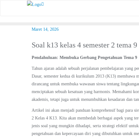
Maret 14, 2026
Soal k13 kelas 4 semester 2 tema 9
Pendahuluan: Membuka Gerbang Pengetahuan Tema 9
Tahun ajaran adalah sebuah perjalanan pembelajaran yang p
Dasar, semester kedua di kurikulum 2013 (K13) membawa me
dirancang untuk membuka wawasan siswa tentang lingkungan 
menciptakan sebuah kesatuan yang harmonis. Memahami kons
akademis, tetapi juga untuk menumbuhkan kesadaran dan ta
Artikel ini akan menjadi panduan komprehensif bagi para si
2 Kelas 4 K13. Kita akan membedah berbagai aspek yang te
jenis soal yang mungkin dihadapi, serta strategi efektif u
pengetahuan dan kepercayaan diri yang dibutuhkan untuk men