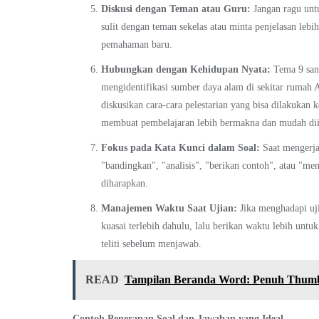
Diskusi dengan Teman atau Guru:
Jangan ragu untu
sulit dengan teman sekelas atau minta penjelasan lebi
pemahaman baru.
Hubungkan dengan Kehidupan Nyata:
Tema 9 sang
mengidentifikasi sumber daya alam di sekitar rumah A
diskusikan cara-cara pelestarian yang bisa dilakukan
membuat pembelajaran lebih bermakna dan mudah dii
Fokus pada Kata Kunci dalam Soal:
Saat mengerjak
"bandingkan", "analisis", "berikan contoh", atau "me
diharapkan.
Manajemen Waktu Saat Ujian:
Jika menghadapi uji
kuasai terlebih dahulu, lalu berikan waktu lebih unt
teliti sebelum menjawab.
READ
Tampilan Beranda Word: Penuh Thumb
Contoh Penerapan Soal dan Jawaban yang Ideal