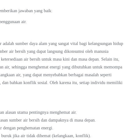
memberikan jawaban yang baik:
penggunaan air.
r adalah sumber daya alam yang sangat vital bagi kelangsungan hidup
mber air bersih yang dapat langsung dikonsumsi oleh manusia
etersediaan air bersih untuk masa kini dan masa depan. Selain itu,
han air, sehingga menghemat energi yang dibutuhkan untuk memompa
elangkaan air, yang dapat menyebabkan berbagai masalah seperti
dan bahkan konflik sosial. Oleh karena itu, setiap individu memiliki
n alasan utama pentingnya menghemat air.
asan sumber air bersih dan dampaknya di masa depan.
r dengan penghematan energi.
ruk jika air tidak dihemat (kelangkaan, konflik).