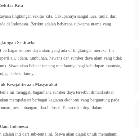
ekitar Kita
aan lingkungan sekitar kita. Cakupannya sangat luas, mulai dari
a di Indonesia. Berikut adalah beberapa sub-tema utama yang
gkungan Sekitarku
t berbagai sumber daya alam yang ada di lingkungan mereka. Ini
perti air, udara, tumbuhan, hewan) dan sumber daya alam yang tidak
gam). Siswa akan belajar tentang manfaatnya bagi kehidupan manusia,
njaga kelestariannya.
uk Kesejahteraan Masyarakat
-tema ini menggali bagaimana sumber daya tersebut dimanfaatkan
 akan mempelajari berbagai kegiatan ekonomi yang bergantung pada
ebunan, pertambangan, dan industri. Peran teknologi dalam
Alam Indonesia
 adalah inti dari sub-tema ini. Siswa akan diajak untuk memahami