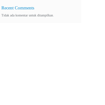
Recent Comments
Tidak ada komentar untuk ditampilkan.