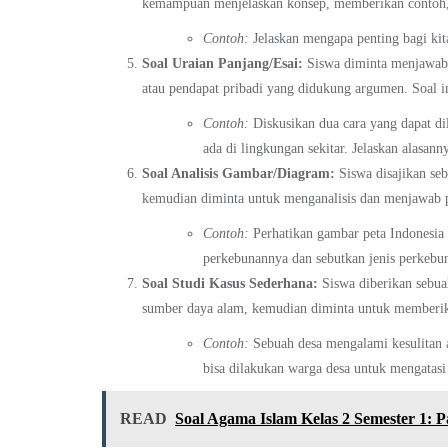
kemampuan menjelaskan konsep, memberikan contoh, 
Contoh:
Jelaskan mengapa penting bagi ki
Soal Uraian Panjang/Esai:
Siswa diminta menjawab 
atau pendapat pribadi yang didukung argumen. Soal 
Contoh:
Diskusikan dua cara yang dapat di
ada di lingkungan sekitar. Jelaskan alasann
Soal Analisis Gambar/Diagram:
Siswa disajikan seb
kemudian diminta untuk menganalisis dan menjawab pe
Contoh:
Perhatikan gambar peta Indonesia d
perkebunannya dan sebutkan jenis perkebu
Soal Studi Kasus Sederhana:
Siswa diberikan sebuah
sumber daya alam, kemudian diminta untuk memberik
Contoh:
Sebuah desa mengalami kesulitan a
bisa dilakukan warga desa untuk mengatasi 
READ
Soal Agama Islam Kelas 2 Semester 1: 