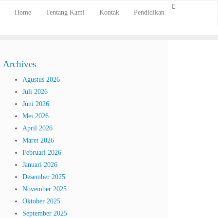
Home
Tentang Kami
Kontak
Pendidikan
Archives
Agustus 2026
Juli 2026
Juni 2026
Mei 2026
April 2026
Maret 2026
Februari 2026
Januari 2026
Desember 2025
November 2025
Oktober 2025
September 2025