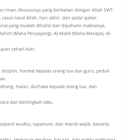
iman, khususnya yang berkaitan dengan Allah SWT,
, rasul-rasul Allah, hari akhir, dan qada’ qadar.
na) yang mudah dihafal dan dipahami maknanya,
ahim (Maha Penyayang), Al-Malik (Maha Merajai), Al-
upan sehari-hari.
r, disiplin, hormat kepada orang tua dan guru, peduli
an.
bohong, malas, durhaka kepada orang tua, dan
cara dan bertingkah laku.
, seperti wudhu, tayamum, dan mandi wajib, beserta
waktu, termasuk gerakan, bacaan, dan waktu-waktunya.