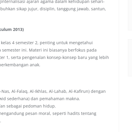
nginternalisasi ajaran agama dalam kehidupan sehari-
buhkan sikap jujur, disiplin, tanggung jawab, santun,
ikulum 2013)
elas 4 semester 2, penting untuk mengetahui
emester ini. Materi ini biasanya berfokus pada
er 1, serta pengenalan konsep-konsep baru yang lebih
 perkembangan anak.
Nas, Al-Falaq, Al-Ikhlas, Al-Lahab, Al-Kafirun) dengan
jwid sederhana) dan pemahaman makna.
an sebagai pedoman hidup.
mengandung pesan moral, seperti hadits tentang
.