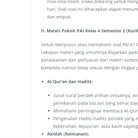
nilai-nilai Islam, siswa didorong untuk me
hari. Soal-soal ini diharapkan dapat menum
dan empati.
II. Materi Pokok PAI Kelas 4 Semester 2 (Kur
Untuk menyusun atau memahami soal PAI K13 k
cakupan materi yang umumnya diajarkan pada s
pendalaman dan perluasan dari materi semest
kompleks namun tetap sesuai dengan tingkat
Al-Qur’an dan Hadits:
Surat-surat pendek pilihan (misalnya, An-
penekanan pada bacaan yang benar (ta
Memahami pentingnya membaca Al-Qur’
Pengenalan Hadits-hadits pendek yang 
kebersihan, kejujuran, atau kasih sayang
Akidah (Keimanan):