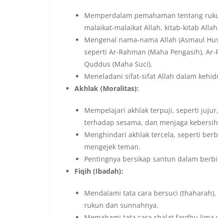
Memperdalam pemahaman tentang rukun 
malaikat-malaikat Allah, kitab-kitab Allah
Mengenal nama-nama Allah (Asmaul Hus
seperti Ar-Rahman (Maha Pengasih), Ar-R
Quddus (Maha Suci).
Meneladani sifat-sifat Allah dalam kehid
Akhlak (Moralitas):
Mempelajari akhlak terpuji, seperti juju
terhadap sesama, dan menjaga kebersih
Menghindari akhlak tercela, seperti ber
mengejek teman.
Pentingnya bersikap santun dalam berbi
Fiqih (Ibadah):
Mendalami tata cara bersuci (thaharah)
rukun dan sunnahnya.
Memahami tata cara shalat fardhu lima 