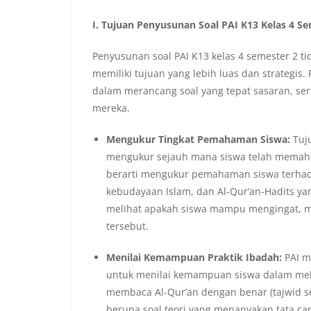
I. Tujuan Penyusunan Soal PAI K13 Kelas 4 Se
Penyusunan soal PAI K13 kelas 4 semester 2 ti
memiliki tujuan yang lebih luas dan strategi
dalam merancang soal yang tepat sasaran, s
mereka.
Mengukur Tingkat Pemahaman Siswa:
Tuju
mengukur sejauh mana siswa telah memaham
berarti mengukur pemahaman siswa terhadap
kebudayaan Islam, dan Al-Qur’an-Hadits ya
melihat apakah siswa mampu mengingat, 
tersebut.
Menilai Kemampuan Praktik Ibadah:
PAI me
untuk menilai kemampuan siswa dalam melak
membaca Al-Qur’an dengan benar (tajwid se
berupa soal teori yang menanyakan tata car