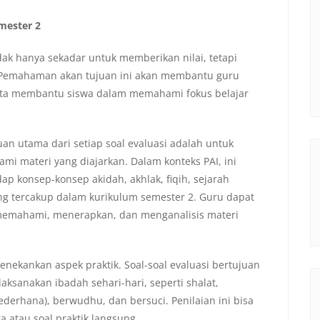
mester 2
dak hanya sekadar untuk memberikan nilai, tetapi
s. Pemahaman akan tujuan ini akan membantu guru
erta membantu siswa dalam memahami fokus belajar
an utama dari setiap soal evaluasi adalah untuk
i materi yang diajarkan. Dalam konteks PAI, ini
 konsep-konsep akidah, akhlak, fiqih, sejarah
ng tercakup dalam kurikulum semester 2. Guru dapat
memahami, menerapkan, dan menganalisis materi
nekankan aspek praktik. Soal-soal evaluasi bertujuan
sanakan ibadah sehari-hari, seperti shalat,
derhana), berwudhu, dan bersuci. Penilaian ini bisa
a atau soal praktik langsung.