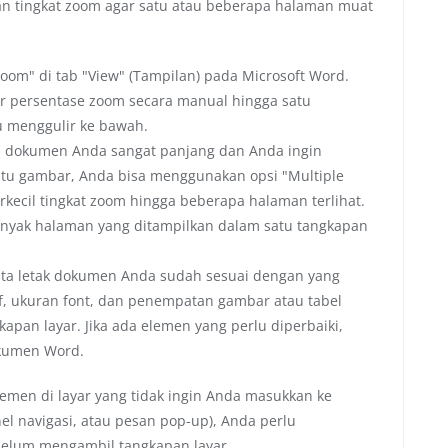
n tingkat zoom agar satu atau beberapa halaman muat
Zoom" di tab "View" (Tampilan) pada Microsoft Word.
tur persentase zoom secara manual hingga satu
u menggulir ke bawah.
a dokumen Anda sangat panjang dan Anda ingin
u gambar, Anda bisa menggunakan opsi "Multiple
ecil tingkat zoom hingga beberapa halaman terlihat.
nyak halaman yang ditampilkan dalam satu tangkapan
ata letak dokumen Anda sudah sesuai dengan yang
af, ukuran font, dan penempatan gambar atau tabel
pan layar. Jika ada elemen yang perlu diperbaiki,
okumen Word.
lemen di layar yang tidak ingin Anda masukkan ke
nel navigasi, atau pesan pop-up), Anda perlu
lum mengambil tangkapan layar.