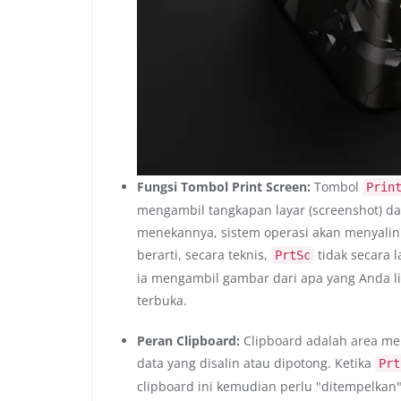
Fungsi Tombol Print Screen:
Tombol
Prin
mengambil tangkapan layar (screenshot) da
menekannya, sistem operasi akan menyalin 
berarti, secara teknis,
tidak secara 
PrtSc
ia mengambil gambar dari apa yang Anda l
terbuka.
Peran Clipboard:
Clipboard adalah area m
data yang disalin atau dipotong. Ketika
Prt
clipboard ini kemudian perlu "ditempelkan"