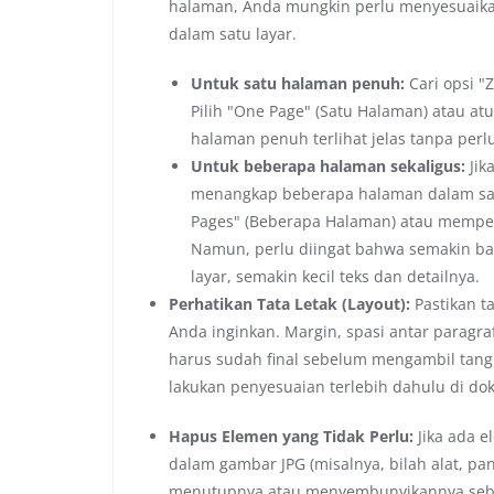
halaman, Anda mungkin perlu menyesuaika
dalam satu layar.
Untuk satu halaman penuh:
Cari opsi "
Pilih "One Page" (Satu Halaman) atau a
halaman penuh terlihat jelas tanpa perl
Untuk beberapa halaman sekaligus:
Jik
menangkap beberapa halaman dalam sat
Pages" (Beberapa Halaman) atau memperk
Namun, perlu diingat bahwa semakin ba
layar, semakin kecil teks dan detailnya.
Perhatikan Tata Letak (Layout):
Pastikan t
Anda inginkan. Margin, spasi antar paragr
harus sudah final sebelum mengambil tangka
lakukan penyesuaian terlebih dahulu di d
Hapus Elemen yang Tidak Perlu:
Jika ada e
dalam gambar JPG (misalnya, bilah alat, pa
menutupnya atau menyembunyikannya sebe