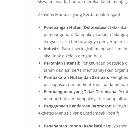
siswa menyadari peran mereka dalam menjag
Aktivitas Manusia yang Berdampak Negatif:
Penebangan Hutan (Deforestasi):
Dilakukan
pembangunan. Dampaknya adalah hilangnya h
longsor, serta berkurangnya penyerapan ka
Industri:
Pabrik seringkali menghasilkan li
jika tidak dikelola dengan baik.
Pertanian Intensif:
Penggunaan pestisida d
tanah dan air, serta membahayakan organi
Pembakaran Hutan dan Sampah:
Menghasi
pernapasan dan berkontribusi pada pemana
Pembangunan yang Tidak Terencana:
Pemb
memperhatikan dampaknya terhadap aliran a
Penggunaan Kendaraan Bermotor:
Menghas
Aktivitas Manusia yang Berdampak Positif:
Penanaman Pohon (Reboisasi):
Upaya meng