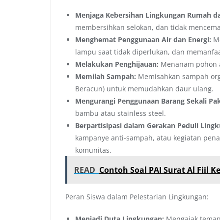
Menjaga Kebersihan Lingkungan Rumah da
membersihkan selokan, dan tidak mencemar
Menghemat Penggunaan Air dan Energi:
Me
lampu saat tidak diperlukan, dan memanfa
Melakukan Penghijauan:
Menanam pohon at
Memilah Sampah:
Memisahkan sampah orga
Beracun) untuk memudahkan daur ulang.
Mengurangi Penggunaan Barang Sekali Pak
bambu atau stainless steel.
Berpartisipasi dalam Gerakan Peduli Ling
kampanye anti-sampah, atau kegiatan pena
komunitas.
READ
Contoh Soal PAI Surat Al Fiil 
Peran Siswa dalam Pelestarian Lingkungan:
Menjadi Duta Lingkungan:
Mengajak teman,