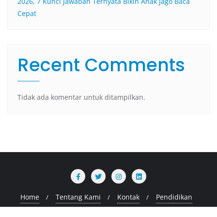
2026, 7 Kunci Jawaban Ternyata Bikin Anak Jago Baca
Cepat
Recent Comments
Tidak ada komentar untuk ditampilkan.
Home
Tentang Kami
Kontak
Pendidikan
Copyright ©2026 stihpb.ac.id . All rights reserved.
Powered by