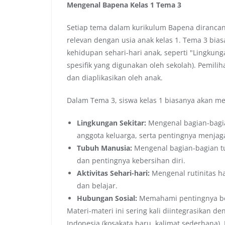
Mengenal Bapena Kelas 1 Tema 3
Setiap tema dalam kurikulum Bapena diranca
relevan dengan usia anak kelas 1. Tema 3 bia
kehidupan sehari-hari anak, seperti "Lingkun
spesifik yang digunakan oleh sekolah). Pemili
dan diaplikasikan oleh anak.
Dalam Tema 3, siswa kelas 1 biasanya akan mem
Lingkungan Sekitar:
Mengenal bagian-bagi
anggota keluarga, serta pentingnya menjag
Tubuh Manusia:
Mengenal bagian-bagian tu
dan pentingnya kebersihan diri.
Aktivitas Sehari-hari:
Mengenal rutinitas ha
dan belajar.
Hubungan Sosial:
Memahami pentingnya ber
Materi-materi ini sering kali diintegrasikan d
Indonesia (kosakata baru, kalimat sederhana)