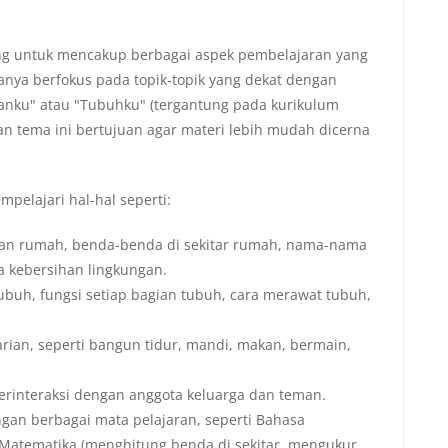
ng untuk mencakup berbagai aspek pembelajaran yang
sanya berfokus pada topik-topik yang dekat dengan
ganku" atau "Tubuhku" (tergantung pada kurikulum
han tema ini bertujuan agar materi lebih mudah dicerna
pelajari hal-hal seperti:
an rumah, benda-benda di sekitar rumah, nama-nama
a kebersihan lingkungan.
buh, fungsi setiap bagian tubuh, cara merawat tubuh,
rian, seperti bangun tidur, mandi, makan, bermain,
interaksi dengan anggota keluarga dan teman.
engan berbagai mata pelajaran, seperti Bahasa
, Matematika (menghitung benda di sekitar, mengukur